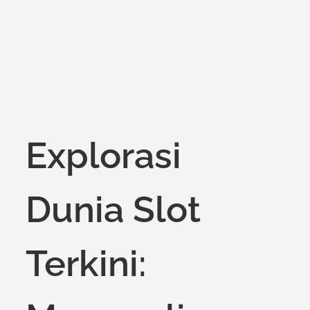
on
Explorasi
Dunia Slot
Terkini: