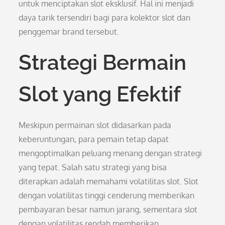
untuk menciptakan slot eksklusif. Hal ini menjadi
daya tarik tersendiri bagi para kolektor slot dan
penggemar brand tersebut.
Strategi Bermain
Slot yang Efektif
Meskipun permainan slot didasarkan pada
keberuntungan, para pemain tetap dapat
mengoptimalkan peluang menang dengan strategi
yang tepat. Salah satu strategi yang bisa
diterapkan adalah memahami volatilitas slot. Slot
dengan volatilitas tinggi cenderung memberikan
pembayaran besar namun jarang, sementara slot
dengan volatilitas rendah memberikan