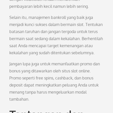
pembayaran lebih kecil namun lebih sering.
Selain itu, manajemen bankroll yang baik juga
menjadi kunci sukses dalam bermain slot. Tentukan
batasan taruhan dan jangan tergoda untuk terus
bermain saat sedang dalam kekalahan. Berhentilah
saat Anda mencapai target kemenangan atau
kekalahan yang sudah ditentukan sebelumnya.
Jangan lupa juga untuk memanfaatkan promo dan
bonus yang ditawarkan oleh situs slot online.
Promo seperti free spins, cashback, dan bonus
deposit dapat meningkatkan peluang Anda untuk
menang tanpa harus mengeluarkan modal
tambahan.