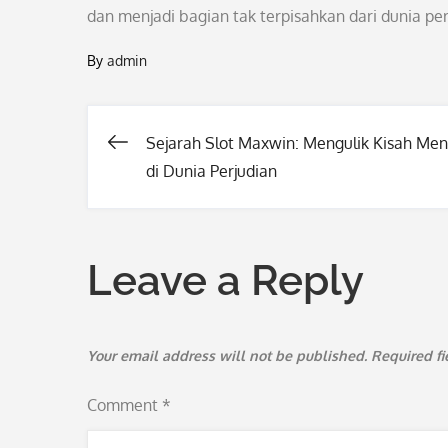
dan menjadi bagian tak terpisahkan dari dunia perj
By
admin
Sejarah Slot Maxwin: Mengulik Kisah Men
Post
di Dunia Perjudian
navigation
Leave a Reply
Your email address will not be published.
Required f
Comment
*