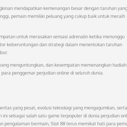
mungkinan mendapatkan kemenangan besar dengan taruhan yan
 tinggi, pemain memiliki peluang yang cukup baik untuk meraih
sempatan untuk merasakan sensasi adrenalin ketika menunggu
aktor keberuntungan dan strategi dalam menentukan taruhan
bur.
us yang menguntungkan, dan kesempatan memenangkan hadiah
i para penggemar perjudian online di seluruh dunia.
eritas yang pesat, evolusi teknologi yang mengagumkan, sert
ini sebagai salah satu game terpopuler di dunia perjudian onl
n pengalaman bermain, Slot 88 terus memikat hati para pem