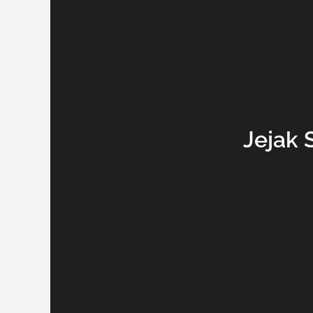
Jejak 