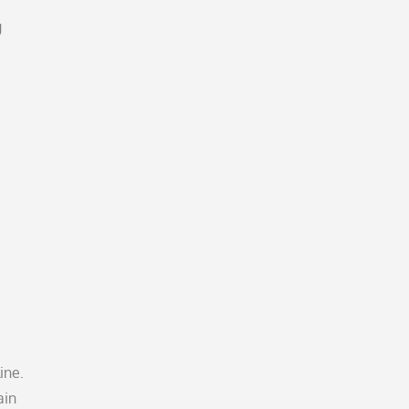
g
a
ine.
ain