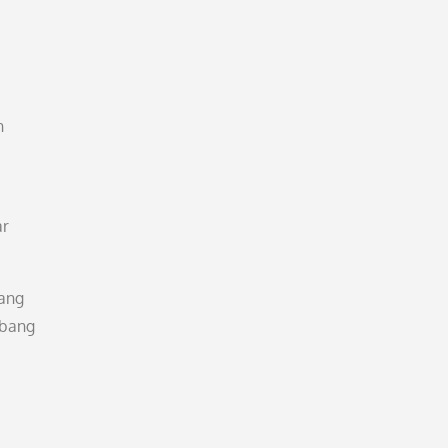
n
ar
yang
mbang