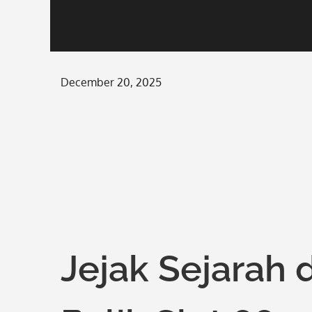
Posted
December 20, 2025
on
Jejak Sejarah 