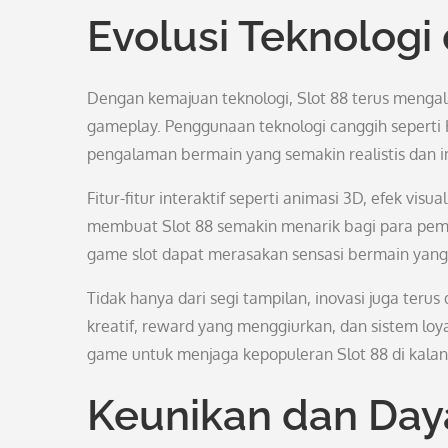
Evolusi Teknologi 
Dengan kemajuan teknologi, Slot 88 terus mengal
gameplay. Penggunaan teknologi canggih sepe
pengalaman bermain yang semakin realistis dan im
Fitur-fitur interaktif seperti animasi 3D, efek vi
membuat Slot 88 semakin menarik bagi para pe
game slot dapat merasakan sensasi bermain yang
Tidak hanya dari segi tampilan, inovasi juga teru
kreatif, reward yang menggiurkan, dan sistem loy
game untuk menjaga kepopuleran Slot 88 di kalang
Keunikan dan Daya