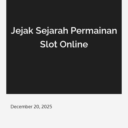
Jejak Sejarah Permainan
Slot Online
Posted
December 20, 2025
on