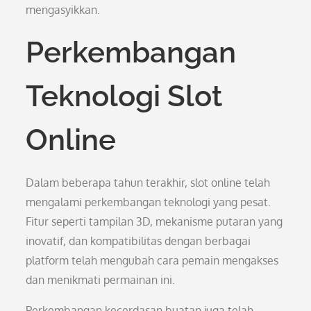
mengasyikkan.
Perkembangan
Teknologi Slot
Online
Dalam beberapa tahun terakhir, slot online telah
mengalami perkembangan teknologi yang pesat.
Fitur seperti tampilan 3D, mekanisme putaran yang
inovatif, dan kompatibilitas dengan berbagai
platform telah mengubah cara pemain mengakses
dan menikmati permainan ini.
Perkembangan kecerdasan buatan juga telah