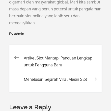
digemari oleh masyarakat global. Mari kita sambut
masa depan yang penuh potensi untuk pengalaman
bermain slot online yang lebih seru dan
mengasyikkan.
By
admin
Post
Artikel Slot Mantap: Panduan Lengkap
untuk Pengguna Baru
navigation
Menelusuri Sejarah Viral Mesin Slot
Leave a Reply