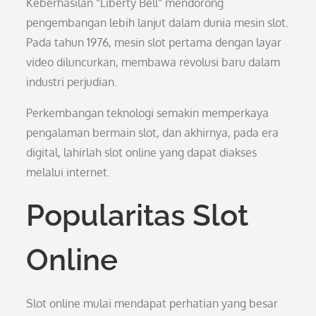
Keberhasilan “Liberty Bell” mendorong
pengembangan lebih lanjut dalam dunia mesin slot.
Pada tahun 1976, mesin slot pertama dengan layar
video diluncurkan, membawa revolusi baru dalam
industri perjudian.
Perkembangan teknologi semakin memperkaya
pengalaman bermain slot, dan akhirnya, pada era
digital, lahirlah slot online yang dapat diakses
melalui internet.
Popularitas Slot
Online
Slot online mulai mendapat perhatian yang besar