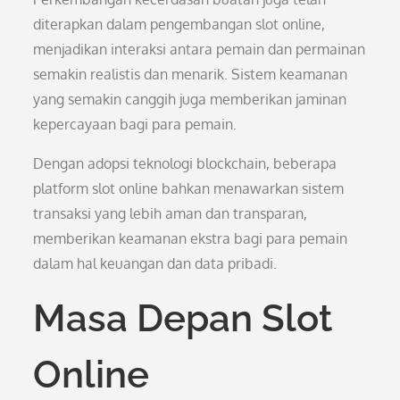
diterapkan dalam pengembangan slot online,
menjadikan interaksi antara pemain dan permainan
semakin realistis dan menarik. Sistem keamanan
yang semakin canggih juga memberikan jaminan
kepercayaan bagi para pemain.
Dengan adopsi teknologi blockchain, beberapa
platform slot online bahkan menawarkan sistem
transaksi yang lebih aman dan transparan,
memberikan keamanan ekstra bagi para pemain
dalam hal keuangan dan data pribadi.
Masa Depan Slot
Online