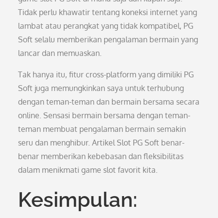
Tidak perlu khawatir tentang koneksi internet yang
lambat atau perangkat yang tidak kompatibel, PG
Soft selalu memberikan pengalaman bermain yang
lancar dan memuaskan.
Tak hanya itu, fitur cross-platform yang dimiliki PG
Soft juga memungkinkan saya untuk terhubung
dengan teman-teman dan bermain bersama secara
online. Sensasi bermain bersama dengan teman-
teman membuat pengalaman bermain semakin
seru dan menghibur. Artikel Slot PG Soft benar-
benar memberikan kebebasan dan fleksibilitas
dalam menikmati game slot favorit kita.
Kesimpulan: