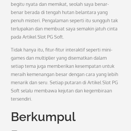
begitu nyata dan memikat, seolah saya benar-
benar berada di tengah hutan belantara yang
penuh misteri. Pengalaman seperti itu sungguh tak
terlupakan dan membuat saya semakin jatuh cinta
pada Artikel Slot PG Soft.
Tidak hanya itu, fitur-fitur interaktif seperti mini-
games dan multiplier yang disematkan dalam
setiap tema juga memberikan kesempatan untuk
meraih kemenangan besar dengan cara yang lebih
menarik dan seru. Setiap putaran di Artikel Slot PG
Soft selalu membawa kejutan dan kegembiraan
tersendiri.
Berkumpul