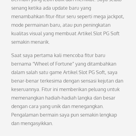
senang ketika ada update baru yang
menambahkan fitur-fitur seru seperti mega jackpot,
mode permainan baru, atau pun peningkatan
kualitas visual yang membuat Artikel Slot PG Soft
semakin menarik.
Saat saya pertama kali mencoba fitur baru
bernama “Wheel of Fortune” yang ditambahkan
dalam salah satu game Artikel Slot PG Soft, saya
benar-benar terkesima dengan sensasi kejutan dan
keseruannya. Fitur ini memberikan peluang untuk
memenangkan hadiah-hadiah langka dan besar
dengan cara yang unik dan menegangkan.
Pengalaman bermain saya pun semakin lengkap
dan mengasyikkan.