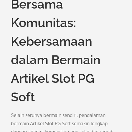
Bersama
Komunitas:
Kebersamaan
dalam Bermain
Artikel Slot PG
Soft
Selain serunya bermain sendiri, pengalaman
bermain Artikel Slot PG Soft semakin lengkap
dengan adanya komunitas yang solid dan ramah.