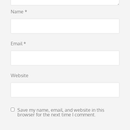
Name
*
Email
*
Website
Save my name, email, and website in this
browser for the next time I comment.