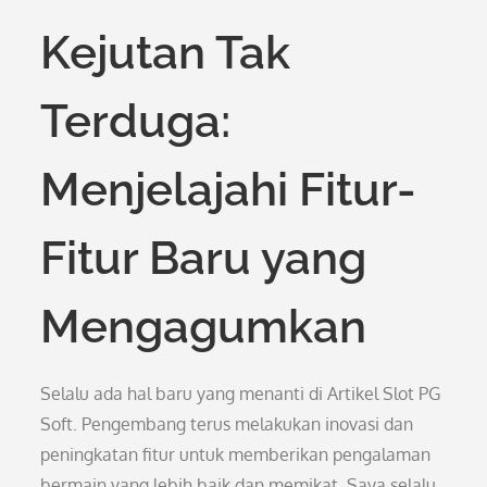
Kejutan Tak
Terduga:
Menjelajahi Fitur-
Fitur Baru yang
Mengagumkan
Selalu ada hal baru yang menanti di Artikel Slot PG
Soft. Pengembang terus melakukan inovasi dan
peningkatan fitur untuk memberikan pengalaman
bermain yang lebih baik dan memikat. Saya selalu