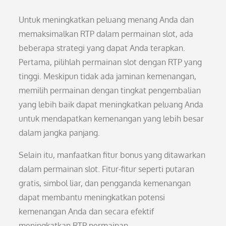
Untuk meningkatkan peluang menang Anda dan
memaksimalkan RTP dalam permainan slot, ada
beberapa strategi yang dapat Anda terapkan.
Pertama, pilihlah permainan slot dengan RTP yang
tinggi. Meskipun tidak ada jaminan kemenangan,
memilih permainan dengan tingkat pengembalian
yang lebih baik dapat meningkatkan peluang Anda
untuk mendapatkan kemenangan yang lebih besar
dalam jangka panjang.
Selain itu, manfaatkan fitur bonus yang ditawarkan
dalam permainan slot. Fitur-fitur seperti putaran
gratis, simbol liar, dan pengganda kemenangan
dapat membantu meningkatkan potensi
kemenangan Anda dan secara efektif
meningkatkan RTP permainan.