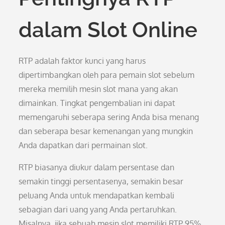
dalam Slot Online
RTP adalah faktor kunci yang harus
dipertimbangkan oleh para pemain slot sebelum
mereka memilih mesin slot mana yang akan
dimainkan. Tingkat pengembalian ini dapat
memengaruhi seberapa sering Anda bisa menang
dan seberapa besar kemenangan yang mungkin
Anda dapatkan dari permainan slot.
RTP biasanya diukur dalam persentase dan
semakin tinggi persentasenya, semakin besar
peluang Anda untuk mendapatkan kembali
sebagian dari uang yang Anda pertaruhkan.
Misalnya, jika sebuah mesin slot memiliki RTP 95%,