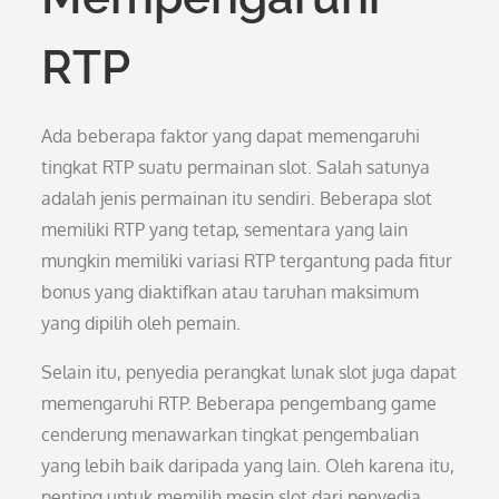
RTP
Ada beberapa faktor yang dapat memengaruhi
tingkat RTP suatu permainan slot. Salah satunya
adalah jenis permainan itu sendiri. Beberapa slot
memiliki RTP yang tetap, sementara yang lain
mungkin memiliki variasi RTP tergantung pada fitur
bonus yang diaktifkan atau taruhan maksimum
yang dipilih oleh pemain.
Selain itu, penyedia perangkat lunak slot juga dapat
memengaruhi RTP. Beberapa pengembang game
cenderung menawarkan tingkat pengembalian
yang lebih baik daripada yang lain. Oleh karena itu,
penting untuk memilih mesin slot dari penyedia