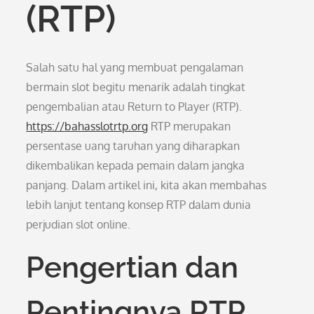
(RTP)
Salah satu hal yang membuat pengalaman
bermain slot begitu menarik adalah tingkat
pengembalian atau Return to Player (RTP).
https://bahasslotrtp.org
RTP merupakan
persentase uang taruhan yang diharapkan
dikembalikan kepada pemain dalam jangka
panjang. Dalam artikel ini, kita akan membahas
lebih lanjut tentang konsep RTP dalam dunia
perjudian slot online.
Pengertian dan
Pentingnya RTP