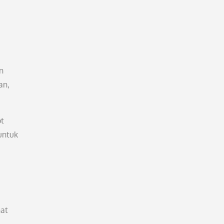
n
an,
ot
untuk
nat