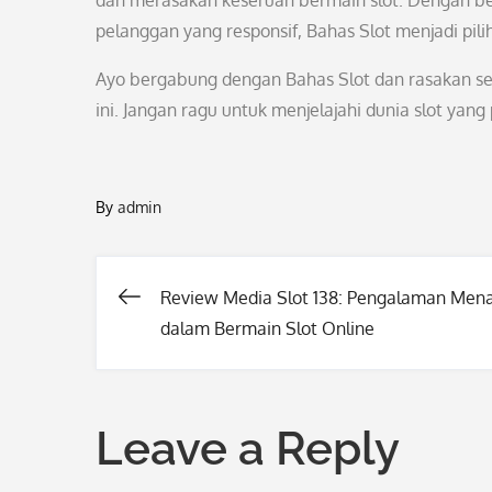
dan merasakan keseruan bermain slot. Dengan ber
pelanggan yang responsif, Bahas Slot menjadi pili
Ayo bergabung dengan Bahas Slot dan rasakan se
ini. Jangan ragu untuk menjelajahi dunia slot yan
By
admin
Review Media Slot 138: Pengalaman Mena
Post
dalam Bermain Slot Online
navigation
Leave a Reply