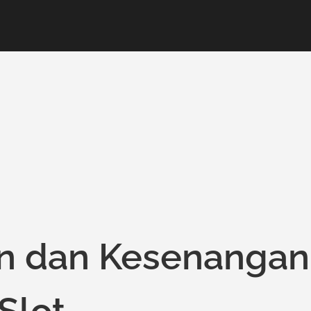
n dan Kesenangan
Slot