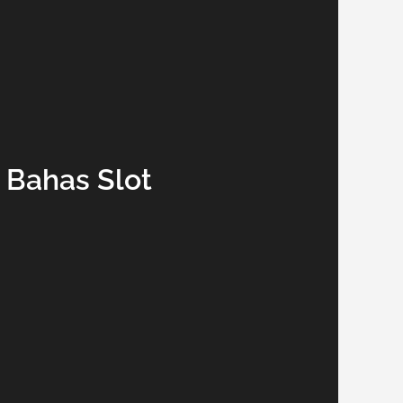
 Bahas Slot