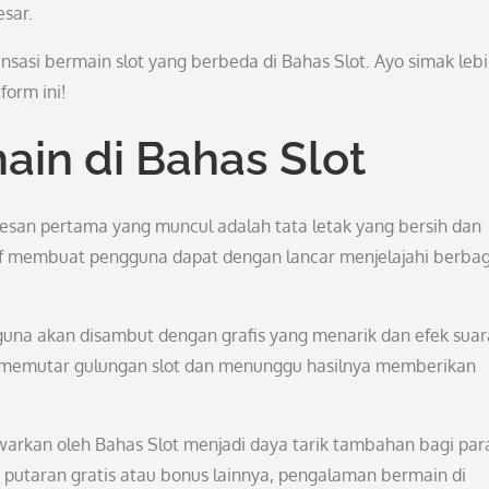
sar.
asi bermain slot yang berbeda di Bahas Slot. Ayo simak leb
form ini!
in di Bahas Slot
kesan pertama yang muncul adalah tata letak yang bersih dan
if membuat pengguna dapat dengan lancar menjelajahi berbag
guna akan disambut dengan grafis yang menarik dan efek suar
 memutar gulungan slot dan menunggu hasilnya memberikan
tawarkan oleh Bahas Slot menjadi daya tarik tambahan bagi par
utaran gratis atau bonus lainnya, pengalaman bermain di