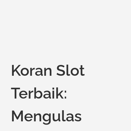
on
Koran Slot
Terbaik:
Mengulas