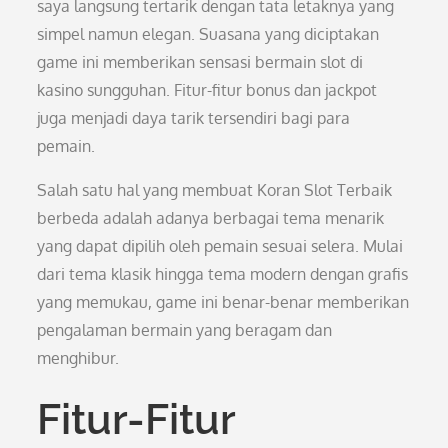
saya langsung tertarik dengan tata letaknya yang
simpel namun elegan. Suasana yang diciptakan
game ini memberikan sensasi bermain slot di
kasino sungguhan. Fitur-fitur bonus dan jackpot
juga menjadi daya tarik tersendiri bagi para
pemain.
Salah satu hal yang membuat Koran Slot Terbaik
berbeda adalah adanya berbagai tema menarik
yang dapat dipilih oleh pemain sesuai selera. Mulai
dari tema klasik hingga tema modern dengan grafis
yang memukau, game ini benar-benar memberikan
pengalaman bermain yang beragam dan
menghibur.
Fitur-Fitur