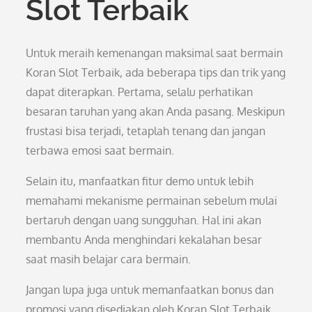
Slot Terbaik
Untuk meraih kemenangan maksimal saat bermain
Koran Slot Terbaik, ada beberapa tips dan trik yang
dapat diterapkan. Pertama, selalu perhatikan
besaran taruhan yang akan Anda pasang. Meskipun
frustasi bisa terjadi, tetaplah tenang dan jangan
terbawa emosi saat bermain.
Selain itu, manfaatkan fitur demo untuk lebih
memahami mekanisme permainan sebelum mulai
bertaruh dengan uang sungguhan. Hal ini akan
membantu Anda menghindari kekalahan besar
saat masih belajar cara bermain.
Jangan lupa juga untuk memanfaatkan bonus dan
promosi yang disediakan oleh Koran Slot Terbaik.