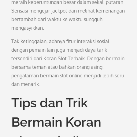
meraih keberuntungan besar dalam sekali putaran.
Sensasi mengejar jackpot dan melihat kemenangan
bertambah dari waktu ke waktu sungguh
mengasyikkan.
Tak ketinggalan, adanya fitur interaksi sosial
dengan pemain lain juga menjadi daya tarik
tersendiri dari Koran Slot Terbaik. Dengan bermain
bersama teman atau bahkan orang asing,
pengalaman bermain slot online menjadi lebih seru
dan menarik.
Tips dan Trik
Bermain Koran