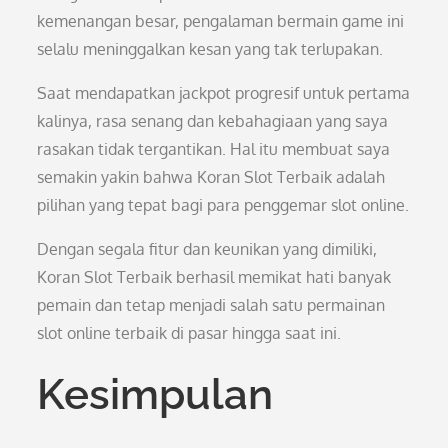
kemenangan besar, pengalaman bermain game ini
selalu meninggalkan kesan yang tak terlupakan.
Saat mendapatkan jackpot progresif untuk pertama
kalinya, rasa senang dan kebahagiaan yang saya
rasakan tidak tergantikan. Hal itu membuat saya
semakin yakin bahwa Koran Slot Terbaik adalah
pilihan yang tepat bagi para penggemar slot online.
Dengan segala fitur dan keunikan yang dimiliki,
Koran Slot Terbaik berhasil memikat hati banyak
pemain dan tetap menjadi salah satu permainan
slot online terbaik di pasar hingga saat ini.
Kesimpulan