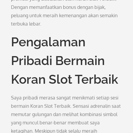
Dengan memanfaatkan bonus dengan bijak,
peluang untuk meraih kemenangan akan semakin
terbuka lebar.
Pengalaman
Pribadi Bermain
Koran Slot Terbaik
Saya pribadi merasa sangat menikmati setiap sesi
bermain Koran Slot Terbaik. Sensasi adrenalin saat
memutar gulungan dan melihat kombinasi simbol
yang muncul benar-benar membuat saya
ketagihan. Meskipun tidak selalu meraih