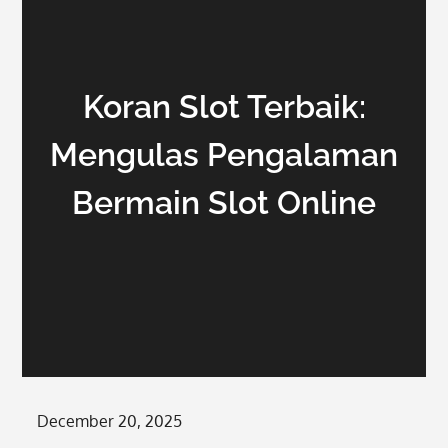
Koran Slot Terbaik:
Mengulas Pengalaman
Bermain Slot Online
Posted
December 20, 2025