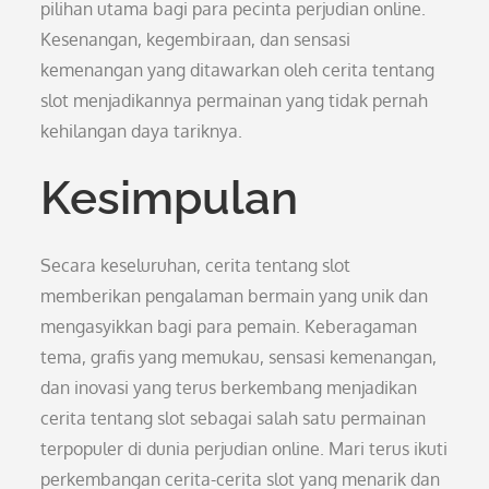
pilihan utama bagi para pecinta perjudian online.
Kesenangan, kegembiraan, dan sensasi
kemenangan yang ditawarkan oleh cerita tentang
slot menjadikannya permainan yang tidak pernah
kehilangan daya tariknya.
Kesimpulan
Secara keseluruhan, cerita tentang slot
memberikan pengalaman bermain yang unik dan
mengasyikkan bagi para pemain. Keberagaman
tema, grafis yang memukau, sensasi kemenangan,
dan inovasi yang terus berkembang menjadikan
cerita tentang slot sebagai salah satu permainan
terpopuler di dunia perjudian online. Mari terus ikuti
perkembangan cerita-cerita slot yang menarik dan