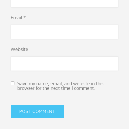
Email
*
Website
Save my name, email, and website in this
browser for the next time I comment.