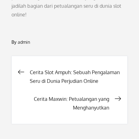
jadilah bagian dari petualangan seru di dunia slot
online!
By
admin
Post
Cerita Slot Ampuh: Sebuah Pengalaman
Seru di Dunia Perjudian Online
navigation
Cerita Maxwin: Petualangan yang
Menghanyutkan