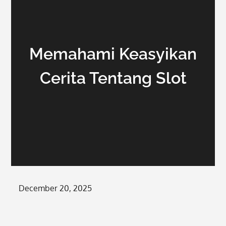
Memahami Keasyikan
Cerita Tentang Slot
Posted
December 20, 2025
on