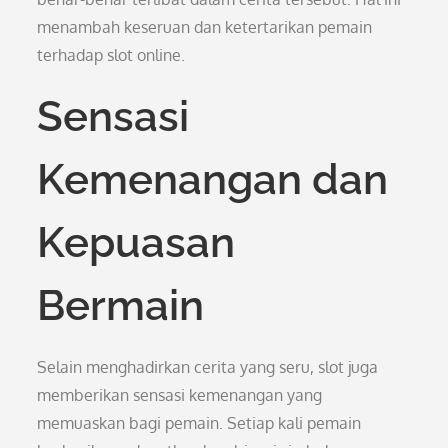
menambah keseruan dan ketertarikan pemain
terhadap slot online.
Sensasi
Kemenangan dan
Kepuasan
Bermain
Selain menghadirkan cerita yang seru, slot juga
memberikan sensasi kemenangan yang
memuaskan bagi pemain. Setiap kali pemain