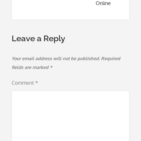
Online
Leave a Reply
Your email address will not be published.
Required
fields are marked
*
Comment
*