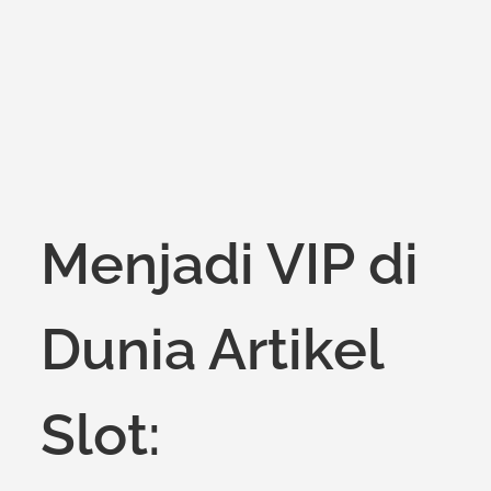
on
Menjadi VIP di
Dunia Artikel
Slot: