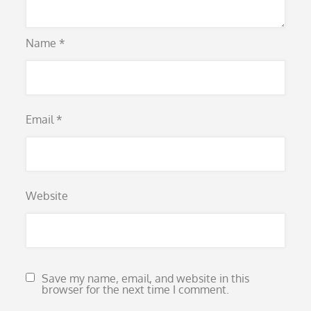
Name
*
Email
*
Website
Save my name, email, and website in this
browser for the next time I comment.