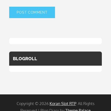
BLOGROLL
Copyright © 2026
Koran Slot RTP
. All Rights
Reserved | Blog Diary by
Theme Palace