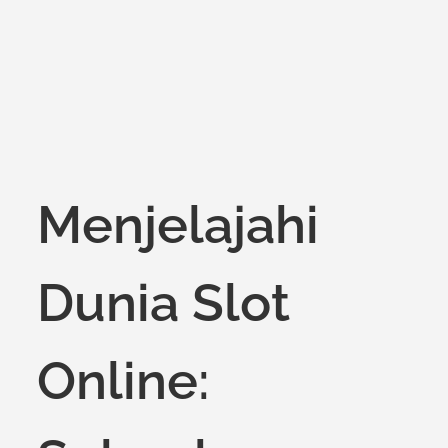
on
Menjelajahi
Dunia Slot
Online: