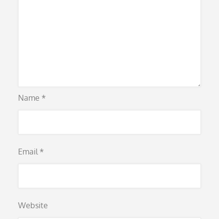
Name
*
Email
*
Website