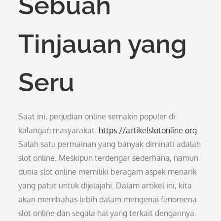
Sebuah
Tinjauan yang
Seru
Saat ini, perjudian online semakin populer di
kalangan masyarakat.
https://artikelslotonline.org
Salah satu permainan yang banyak diminati adalah
slot online. Meskipun terdengar sederhana, namun
dunia slot online memiliki beragam aspek menarik
yang patut untuk dijelajahi. Dalam artikel ini, kita
akan membahas lebih dalam mengenai fenomena
slot online dan segala hal yang terkait dengannya.