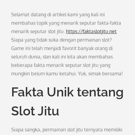
Selamat datang di artikel kami yang kali ini
membahas topik yang menarik seputar fakta-fakta
menarik seputar slot jitu.
https://faktaslotjitu.net
Siapa yang tidak suka dengan permainan slot?
Game ini telah menjadi favorit banyak orang di
seluruh dunia, dan kali ini kita akan membahas
beberapa fakta menarik seputar slot jitu yang
mungkin belum kamu ketahui. Yuk, simak bersama!
Fakta Unik tentang
Slot Jitu
Siapa sangka, permainan slot jitu ternyata memiliki