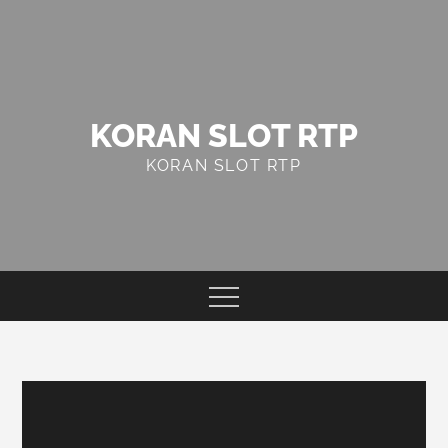
Skip
to
content
KORAN SLOT RTP
KORAN SLOT RTP