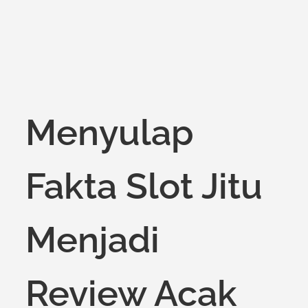
Menyulap
Fakta Slot Jitu
Menjadi
Review Acak