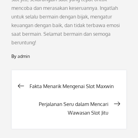
mencoba dan merasakan keseruannya. Ingatlah
untuk selalu bermain dengan bijak, mengatur
keuangan dengan baik, dan tidak terbawa emosi
saat bermain. Selamat bermain dan semoga
beruntung!
By
admin
Post
Fakta Menarik Mengenai Slot Maxwin
navigation
Perjalanan Seru dalam Mencari
Wawasan Slot Jitu