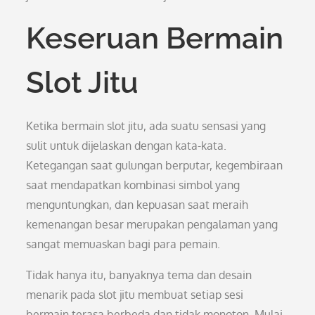
Keseruan Bermain
Slot Jitu
Ketika bermain slot jitu, ada suatu sensasi yang
sulit untuk dijelaskan dengan kata-kata.
Ketegangan saat gulungan berputar, kegembiraan
saat mendapatkan kombinasi simbol yang
menguntungkan, dan kepuasan saat meraih
kemenangan besar merupakan pengalaman yang
sangat memuaskan bagi para pemain.
Tidak hanya itu, banyaknya tema dan desain
menarik pada slot jitu membuat setiap sesi
bermain terasa berbeda dan tidak monoton. Mulai