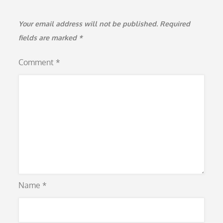
Your email address will not be published.
Required
fields are marked
*
Comment
*
Name
*