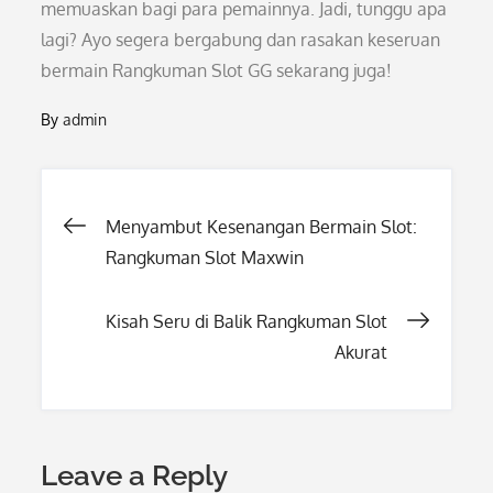
memuaskan bagi para pemainnya. Jadi, tunggu apa
lagi? Ayo segera bergabung dan rasakan keseruan
bermain Rangkuman Slot GG sekarang juga!
By
admin
Post
Menyambut Kesenangan Bermain Slot:
Rangkuman Slot Maxwin
navigation
Kisah Seru di Balik Rangkuman Slot
Akurat
Leave a Reply