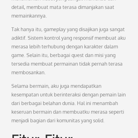
detail, membuat mata terasa dimanjakan saat
memainkannya.
Tak hanya itu, gameplay yang disajikan juga sangat
adiktif. Sistem kontrol yang responsif membuat aku
merasa lebih terhubung dengan karakter dalam
game. Selain itu, berbagai quest dan misi yang
tersedia membuat permainan tidak pernah terasa
membosankan.
Selama bermain, aku juga mendapatkan
kesempatan untuk berinteraksi dengan pemain lain
dari berbagai belahan dunia. Hal ini menambah
keseruan bermain dan membuatku merasa seperti
menjadi bagian dari komunitas yang solid.