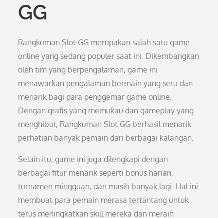
GG
Rangkuman Slot GG merupakan salah satu game
online yang sedang populer saat ini. Dikembangkan
oleh tim yang berpengalaman, game ini
menawarkan pengalaman bermain yang seru dan
menarik bagi para penggemar game online.
Dengan grafis yang memukau dan gameplay yang
menghibur, Rangkuman Slot GG berhasil menarik
perhatian banyak pemain dari berbagai kalangan.
Selain itu, game ini juga dilengkapi dengan
berbagai fitur menarik seperti bonus harian,
turnamen mingguan, dan masih banyak lagi. Hal ini
membuat para pemain merasa tertantang untuk
terus meningkatkan skill mereka dan meraih