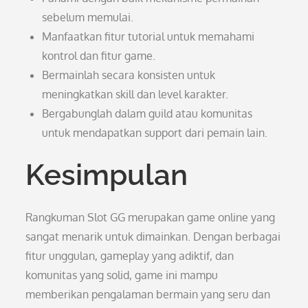
sebelum memulai.
Manfaatkan fitur tutorial untuk memahami
kontrol dan fitur game.
Bermainlah secara konsisten untuk
meningkatkan skill dan level karakter.
Bergabunglah dalam guild atau komunitas
untuk mendapatkan support dari pemain lain.
Kesimpulan
Rangkuman Slot GG merupakan game online yang
sangat menarik untuk dimainkan. Dengan berbagai
fitur unggulan, gameplay yang adiktif, dan
komunitas yang solid, game ini mampu
memberikan pengalaman bermain yang seru dan