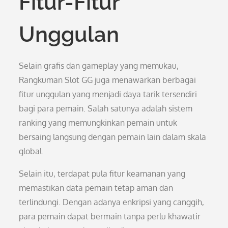
Fitur-Fitur
Unggulan
Selain grafis dan gameplay yang memukau,
Rangkuman Slot GG juga menawarkan berbagai
fitur unggulan yang menjadi daya tarik tersendiri
bagi para pemain. Salah satunya adalah sistem
ranking yang memungkinkan pemain untuk
bersaing langsung dengan pemain lain dalam skala
global.
Selain itu, terdapat pula fitur keamanan yang
memastikan data pemain tetap aman dan
terlindungi. Dengan adanya enkripsi yang canggih,
para pemain dapat bermain tanpa perlu khawatir