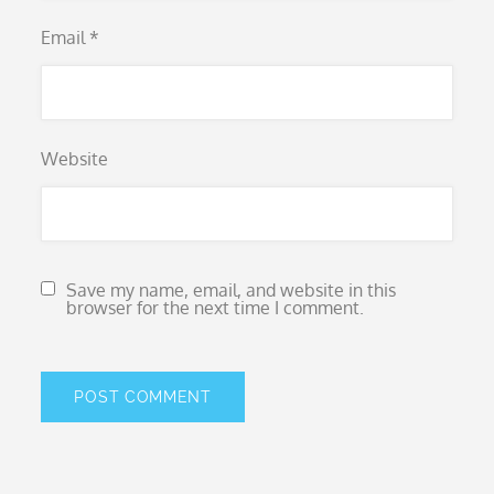
Email
*
Website
Save my name, email, and website in this
browser for the next time I comment.