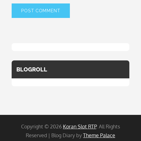
BLOGROLL
Copyright © 2026
Koran Slot RTP
. All Rights
Reserved | Blog Diary by
Theme Palace