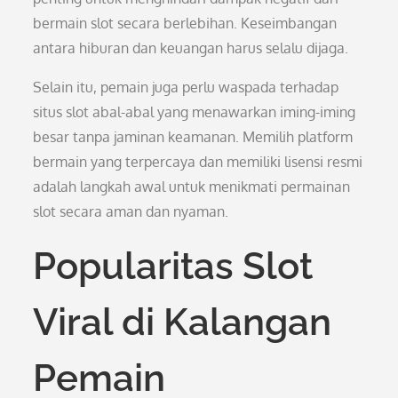
bermain slot secara berlebihan. Keseimbangan
antara hiburan dan keuangan harus selalu dijaga.
Selain itu, pemain juga perlu waspada terhadap
situs slot abal-abal yang menawarkan iming-iming
besar tanpa jaminan keamanan. Memilih platform
bermain yang terpercaya dan memiliki lisensi resmi
adalah langkah awal untuk menikmati permainan
slot secara aman dan nyaman.
Popularitas Slot
Viral di Kalangan
Pemain