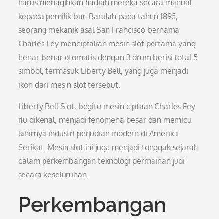
harus menagihkan hadiah mereka secara manual
kepada pemilik bar. Barulah pada tahun 1895,
seorang mekanik asal San Francisco bernama
Charles Fey menciptakan mesin slot pertama yang
benar-benar otomatis dengan 3 drum berisi total 5
simbol, termasuk Liberty Bell, yang juga menjadi
ikon dari mesin slot tersebut.
Liberty Bell Slot, begitu mesin ciptaan Charles Fey
itu dikenal, menjadi fenomena besar dan memicu
lahirnya industri perjudian modern di Amerika
Serikat. Mesin slot ini juga menjadi tonggak sejarah
dalam perkembangan teknologi permainan judi
secara keseluruhan.
Perkembangan