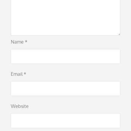
Name
*
Email
*
Website