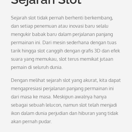
Sejarah slot tidak pernah berhenti berkembang,
dan setiap penemuan atau inovasi baru selalu
mengukir babak baru dalam perjalanan panjang
permainan ini. Dari mesin sederhana dengan tuas
tarik hingga slot canggih dengan grafis 3D dan efek
suara yang memukau, slot terus memikat jutaan
pemain di seluruh dunia.
Dengan melihat sejarah slot yang akurat, kita dapat
mengapresiasi perjalanan panjang permainan ini
dari masa ke masa. Meskipun awalnya hanya
sebagai sebuah lelucon, namun slot telah menjadi
ikon dalam dunia perjudian dan hiburan yang tidak
akan pernah pudar.