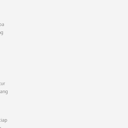
oba
ng
tur
yang
tiap