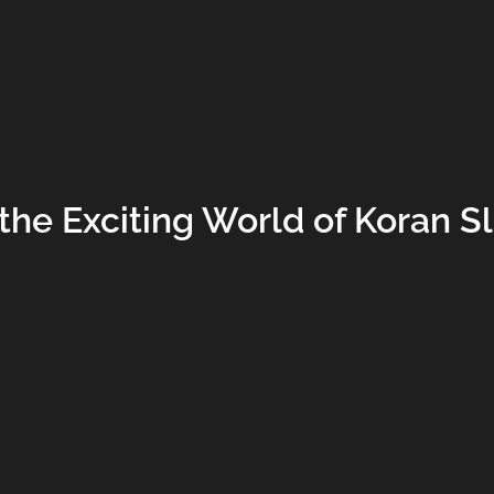
the Exciting World of Koran 