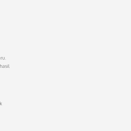
ru.
hasil
k