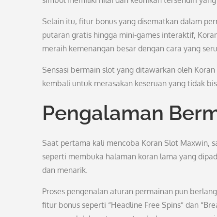
simbol memiliki nilai dan keunikan tersendiri y
Selain itu, fitur bonus yang disematkan dalam pe
putaran gratis hingga mini-games interaktif, K
meraih kemenangan besar dengan cara yang seru
Sensasi bermain slot yang ditawarkan oleh Kora
kembali untuk merasakan keseruan yang tidak bisa
Pengalaman Berma
Saat pertama kali mencoba Koran Slot Maxwin, sa
seperti membuka halaman koran lama yang dipad
dan menarik.
Proses pengenalan aturan permainan pun berlangs
fitur bonus seperti “Headline Free Spins” dan “