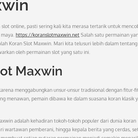
xwin
lot online, pasti sering kali kita merasa tertarik untuk menc
a maya.
https://koranslotmaxwin.net
Salah satu permainan ya
ah Koran Slot Maxwin. Mari kita telusuri lebih dalam tentang
rkan oleh permainan slot yang satu ini.
lot Maxwin
 karena menggabungkan unsur-unsur tradisional dengan fitur-fi
ang menawan, pemain dibawa ke dalam suasana koran klasik 
 Maxwin adalah kehadiran tokoh-tokoh populer dari dunia koran
ri wartawan pemberani, hingga kepala berita yang cerdas, se