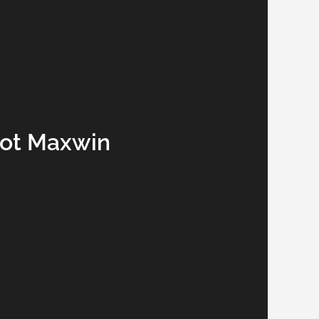
Slot Maxwin