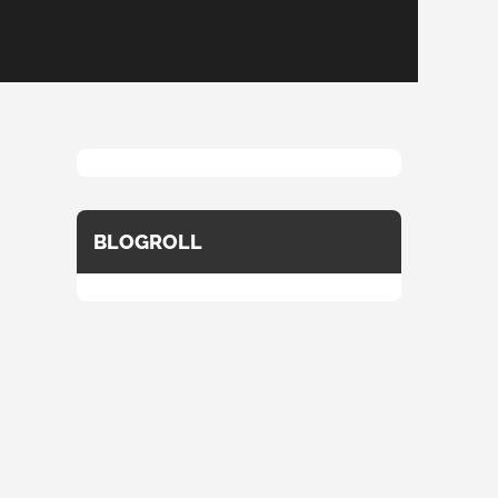
BLOGROLL