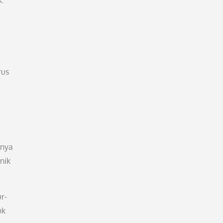
k.
rus
anya
nik
r-
uk