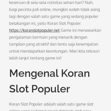
keseruan di sela-sela rutinitas sehari-hari? Nah,
bagi pecinta judi online, mungkin sudah tidak asing
lagi dengan salah satu game yang sedang populer
belakangan ini, yaitu Koran Slot Populer.
https://koranslotpopuler.net
Game ini menawarkan
pengalaman bermain yang menarik dengan
tampilan yang atraktif dan tentu saja kesempatan
untuk mendapatkan keuntungan. Mari kita telusuri
lebih lanjut tentang game ini!
Mengenal Koran
Slot Populer
Koran Slot Populer adalah salah satu game slot