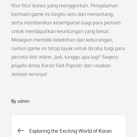
fitur-fitur bonus yang menggiurkan. Pengalaman
bermain game ini begitu seru dan menantang,
serta memberikan kesempatan bagi para pemain
untuk mendapatkan keuntungan yang besar.
Meskipun memiliki kelebihan dan kekurangan,
namun game ini tetap layak untuk dicoba bagi para
pecinta slot online. Jadi, tunggu apa lagi? Segera
jelajahi dunia Koran Slot Populer dan rasakan
sensasi serunya!
By
admin
Post
Exploring the Exciting World of Koran