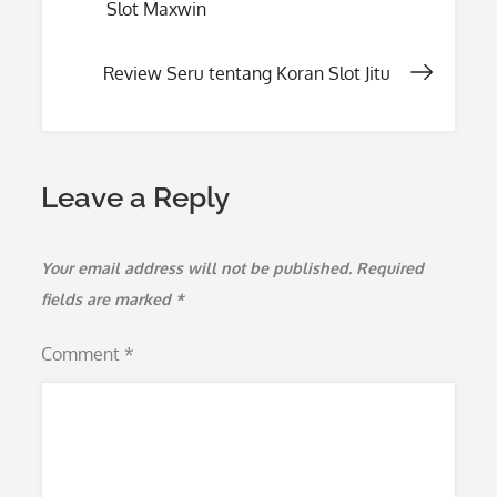
Slot Maxwin
navigation
Review Seru tentang Koran Slot Jitu
Leave a Reply
Your email address will not be published.
Required
fields are marked
*
Comment
*