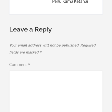
Perlu Kamu Ketahui
Leave a Reply
Your email address will not be published.
Required
fields are marked
*
Comment
*