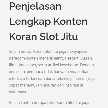
Penjelasan
Lengkap Konten
Koran Slot Jitu
Selain berita, Koran Slot Jitu juga menyajikan
beragam konten menarik lainnya seperti ulasan
film, tips kuliner, serta artikel kesehatan. Dengan
demikian, pembaca tidak hanya mendapatkan
informasi terkini dari dunia teknologi, namun juga
dapat menemukan hiburan dan inspirasi di
dalamnya.
Selain konten berupa teks, Koran Slot Jitu juga