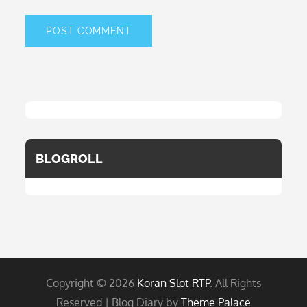
BLOGROLL
Copyright © 2026
Koran Slot RTP
. All Rights
Reserved | Blog Diary by
Theme Palace