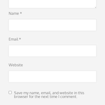
Name
*
Email
*
Website
Save my name, email, and website in this
browser for the next time I comment.